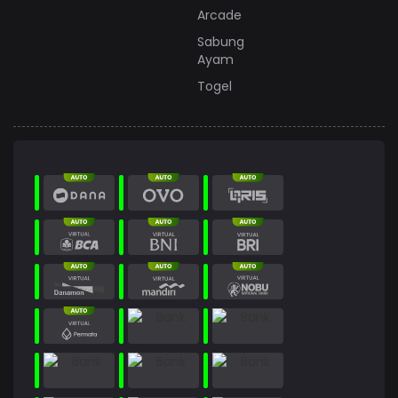
Arcade
Sabung
Ayam
Togel