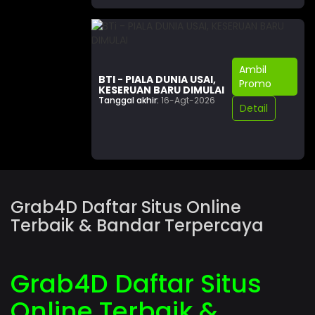
Ambil
BTI - PIALA DUNIA USAI,
Promo
KESERUAN BARU DIMULAI
Tanggal akhir:
16-Agt-2026
Detail
Grab4D Daftar Situs Online
Terbaik & Bandar Terpercaya
Grab4D Daftar Situs
Online Terbaik &