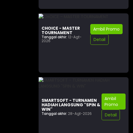
CHOICE - MASTER
Ambil Promo
TOURNAMENT
Tanggal akhir:
12-Agt-
Detail
2026
Ambil
SMARTSOFT - TURNAMEN
Promo
HADIAH LANGSUNG "SPIN &
WIN"
Tanggal akhir:
28-Agt-2026
Detail