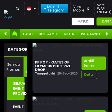
Versi
Main di
Versi
WAP
Telegram
Mobile
(NEX4D)
MASUK
DAFTA
TOGEL
HOT GAMES
SLOTS
LIVE CASINO
RA
KATEGORI
Ambil
Semua
PP POP - GATES OF
Semua
Promo
OLYMPUS POP PRIZE
Event
Promosi
DROP
Provider
Tanggal akhir:
28-Sep-2026
Detail
SEMUA
EVENT
PROVIDER
EVENT