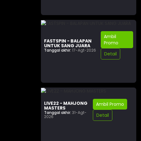
Ambil
FASTSPIN - BALAPAN
Promo
UNTUK SANG JUARA
Tanggal akhir:
17-Agt-2026
Detail
LIVE22 - MAHJONG
Ambil Promo
MASTERS
Tanggal akhir:
31-Agt-
Detail
2026