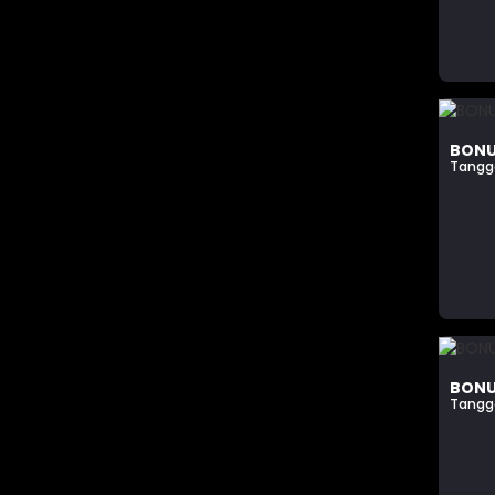
BONU
Tangga
BONU
Tangga