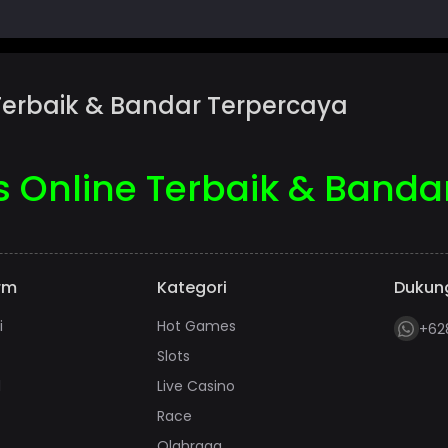
 Terbaik & Bandar Terpercaya
s Online Terbaik & Banda
rm
Kategori
Dukun
i
Hot Games
+62
Slots
l
Live Casino
Race
Olahraga