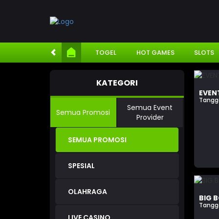
TOGEL
HOT GAMES
SLOTS
KATEGORI
EVEN
Tangga
Semua Event
Semua Promosi
Provider
SEMUA PROMOSI
SPESIAL
OLAHRAGA
BIG 
Tangga
LIVE CASINO