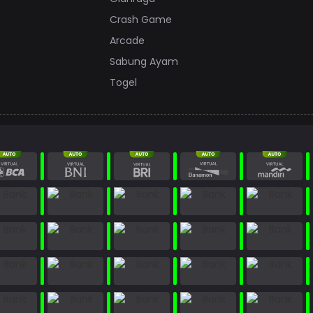
Crash Game
Arcade
Sabung Ayam
Togel