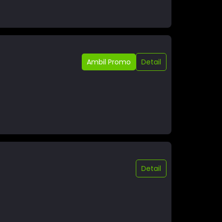
Ambil Promo
Detail
Detail