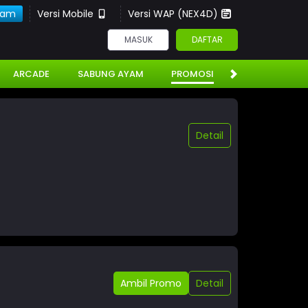
gram
Versi Mobile
Versi WAP (NEX4D)
MASUK
DAFTAR
ARCADE
SABUNG AYAM
PROMOSI
Detail
Ambil Promo
Detail