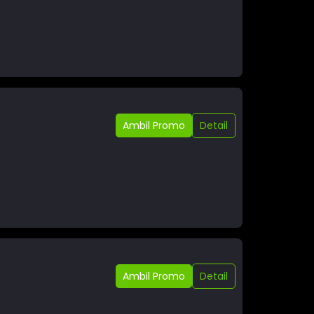
Ambil Promo
Detail
Ambil Promo
Detail