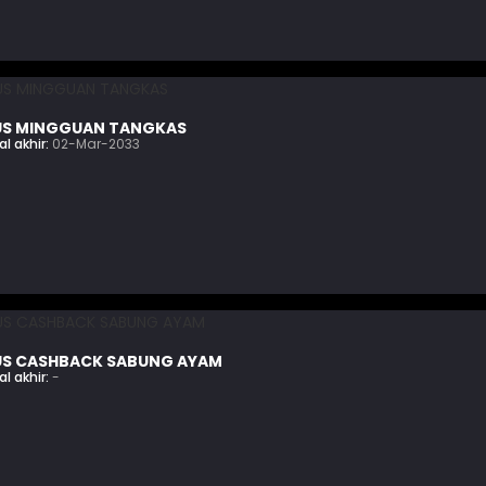
S MINGGUAN TANGKAS
l akhir:
02-Mar-2033
S CASHBACK SABUNG AYAM
l akhir:
-